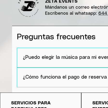
ZETA EVENTS
Mándanos un
correo electró
Escríbenos al
whatsapp
:
644 
Preguntas frecuentes
¿Puedo elegir la música para mi eve
Por supuesto, de hecho en ZetaEvents nos en
máximo vuestra experiencia, cuanto más deta
¿Cómo funciona el pago de reserva
El pago de la reserva se hace para bloquear 
El reembolso funciona de las siguientes mane
devolverá la reserva. Si se cancela el event
SERVICIOS PARA
SERVI
evento, no se devolverá la reserva pero sí 