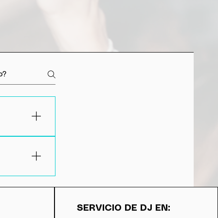
izar al
e la fecha.
ación, se
ón del
SERVICIO DE DJ EN:
n cambio de