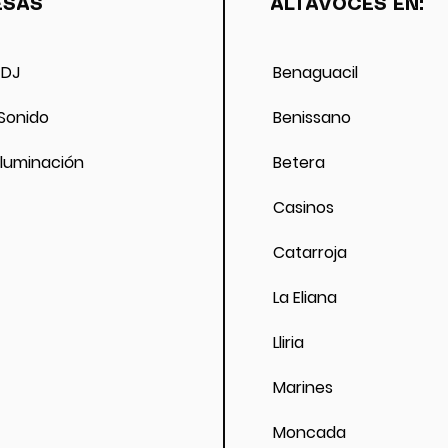
ESAS
ALTAVOCES EN:
raves como fallecimiento de alguien cercano , se devolver
 DJ
Benaguacil
 Sonido
Benissano
 Iluminación
Betera
Casinos
Catarroja
La Eliana
Lliria
Marines
Moncada