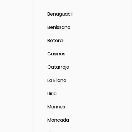
á la
Benaguacil
Benissano
Betera
Casinos
Catarroja
La Eliana
Lliria
Marines
Moncada