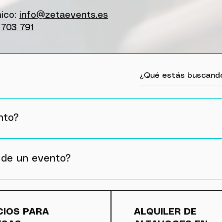
nico
:
info@zetaevents.es
703 791
nto?
canta que nos digáis que música os gusta para personal
lle, mejor, cuanto más azúcar más dulce😜
 de un evento?
tu fecha y horario del evento para que nadie más te quit
ras: Si se cancela el evento con más de 30 días de antel
o por condiciones meteorológicas que impiden la celebraci
CIOS PARA
ALQUILER DE
queda bloqueado el importe de la reserva pendiente de u