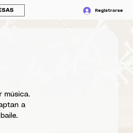
ESAS
Registrarse
r música.
daptan a
baile.