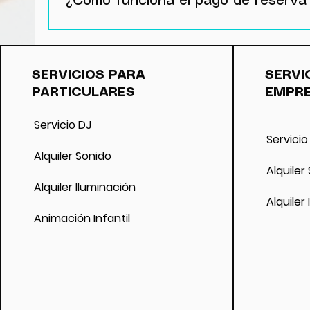
¿Cómo funciona el pago de reserva
El pago de la reserva se hace para bloquear 
El reembolso funciona de las siguientes mane
devolverá la reserva. Si se cancela el event
SERVICIOS PARA
SERVI
evento, no se devolverá la reserva pero sí 
PARTICULARES
EMPR
fecha. Si se cancela el evento por motivos g
reserva.
Servicio DJ
Servicio
Alquiler Sonido
Alquiler
Alquiler Iluminación
Alquiler
Animación Infantil