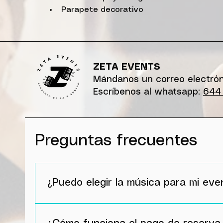
Parapete decorativo
ZETA EVENTS
Mándanos un
correo electró
Escríbenos al
whatsapp
:
644 
Preguntas frecuentes
¿Puedo elegir la música para mi eve
Por supuesto, de hecho en ZetaEvents nos en
máximo vuestra experiencia, cuanto más deta