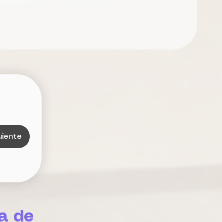
uiente
a de