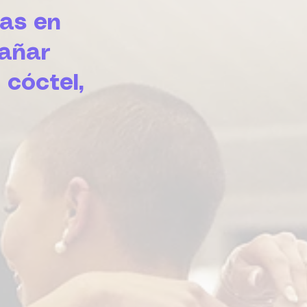
das en
pañar
 cóctel,