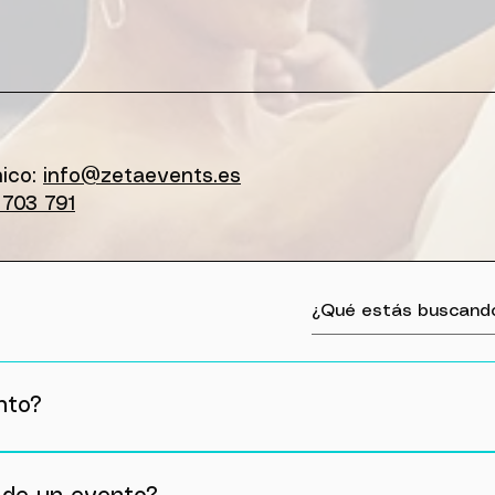
nico
:
info@zetaevents.es
703 791
nto?
canta que nos digáis que música os gusta para personal
lle, mejor, cuanto más azúcar más dulce😜