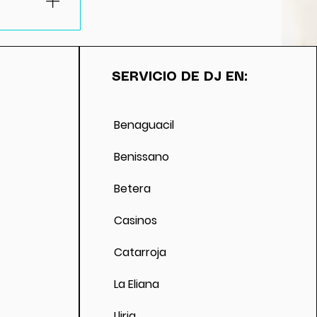
e la fecha.
ación, se
ón del
SERVICIO DE DJ EN:
n cambio de
á la
Benaguacil
Benissano
Betera
Casinos
Catarroja
La Eliana
Lliria