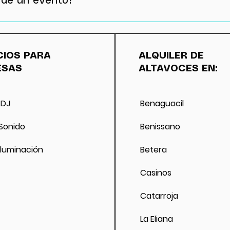
 de un evento?
tu fecha y horario del evento para que nadie más te quit
ras: Si se cancela el evento con más de 30 días de antel
o por condiciones meteorológicas que impiden la celebraci
CIOS PARA
ALQUILER DE
queda bloqueado el importe de la reserva pendiente de u
ESAS
ALTAVOCES EN:
raves como fallecimiento de alguien cercano , se devolver
 DJ
Benaguacil
 Sonido
Benissano
 Iluminación
Betera
Casinos
Catarroja
La Eliana