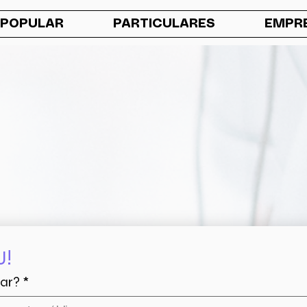
 POPULAR
PARTICULARES
EMPR
J!
rar?
*