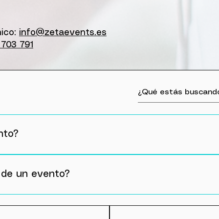
nico
:
info@zetaevents.es
703 791
nto?
canta que nos digáis que música os gusta para personal
lle, mejor, cuanto más azúcar más dulce😜
 de un evento?
tu fecha y horario del evento para que nadie más te quit
ras: Si se cancela el evento con más de 30 días de antel