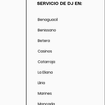
ón del
SERVICIO DE DJ EN:
n cambio de
á la
Benaguacil
Benissano
Betera
Casinos
Catarroja
La Eliana
Lliria
Marines
Moncada