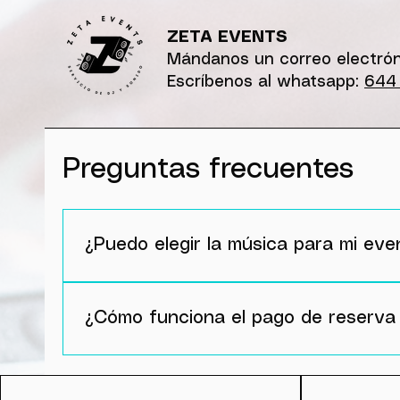
ZETA EVENTS
Mándanos un
correo electró
Escríbenos al
whatsapp
:
644 
Preguntas frecuentes
¿Puedo elegir la música para mi eve
Por supuesto, de hecho en ZetaEvents nos en
máximo vuestra experiencia, cuanto más deta
¿Cómo funciona el pago de reserva
El pago de la reserva se hace para bloquear 
El reembolso funciona de las siguientes mane