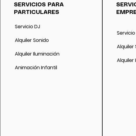
devolverá la reserva. Si se cancela el event
SERVICIOS PARA
SERVI
evento, no se devolverá la reserva pero sí 
PARTICULARES
EMPR
fecha. Si se cancela el evento por motivos g
reserva.
Servicio DJ
Servicio
Alquiler Sonido
Alquiler
Alquiler Iluminación
Alquiler
Animación Infantil