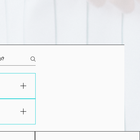
izar al
e la fecha.
ación, se