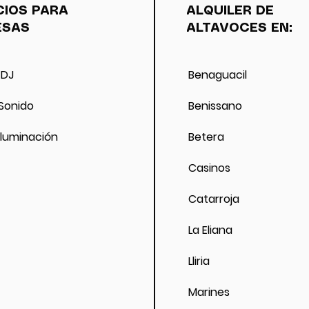
o por condiciones meteorológicas que impiden la celebraci
CIOS PARA
ALQUILER DE
queda bloqueado el importe de la reserva pendiente de u
ESAS
ALTAVOCES EN:
raves como fallecimiento de alguien cercano , se devolver
 DJ
Benaguacil
 Sonido
Benissano
 Iluminación
Betera
Casinos
Catarroja
La Eliana
Lliria
Marines